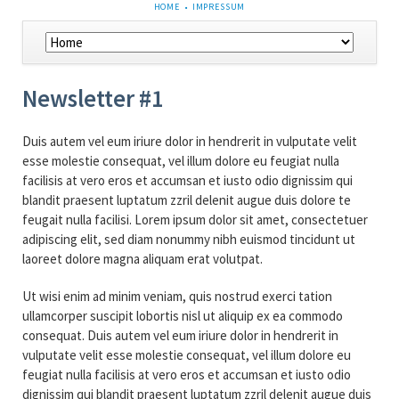
NAVIGATION
HOME
IMPRESSUM
ÜBERSPRINGEN
Navigation
überspringen
Newsletter #1
Duis autem vel eum iriure dolor in hendrerit in vulputate velit
esse molestie consequat, vel illum dolore eu feugiat nulla
facilisis at vero eros et accumsan et iusto odio dignissim qui
blandit praesent luptatum zzril delenit augue duis dolore te
feugait nulla facilisi. Lorem ipsum dolor sit amet, consectetuer
adipiscing elit, sed diam nonummy nibh euismod tincidunt ut
laoreet dolore magna aliquam erat volutpat.
Ut wisi enim ad minim veniam, quis nostrud exerci tation
ullamcorper suscipit lobortis nisl ut aliquip ex ea commodo
consequat. Duis autem vel eum iriure dolor in hendrerit in
vulputate velit esse molestie consequat, vel illum dolore eu
feugiat nulla facilisis at vero eros et accumsan et iusto odio
dignissim qui blandit praesent luptatum zzril delenit augue duis