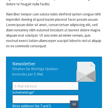
dolore te feugait nulla facilisi.
Nam liber tempor cum soluta nobis eleifend option congue nihil
imperdiet doming id quod mazim placerat facer possim assum.
Lorem ipsum dolor sit amet, consectetuer adipiscing elit, sed
diam nonummy nibh euismod tincidunt ut laoreet dolore magna
aliquam erat volutpat. Ut wisi enim ad minim veniam, quis
nostrud exerci tation ullamcorper suscipit lobortis nisl ut aliquip
ex ea commodo consequat.
Newsletter
Erhalten Sie Wichtige Updates
kostenlos per E-Mail.
E-
Mail-
Adresse
Pflichtfeld
Sicherheitsfrage
*
Bitte addieren Sie 7 und 5.