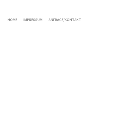
NAVIGATION
HOME
IMPRESSUM
ANFRAGE/KONTAKT
ÜBERSPRINGEN