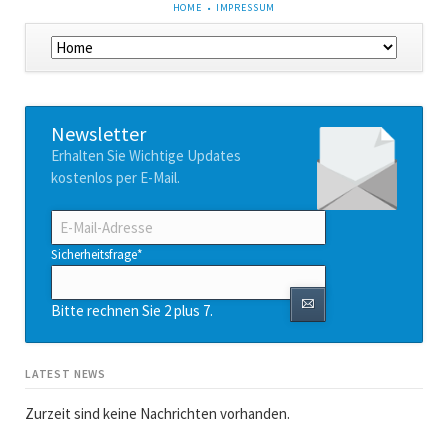
NAVIGATION
HOME
IMPRESSUM
ÜBERSPRINGEN
Navigation
überspringen
Newsletter
Erhalten Sie Wichtige Updates
kostenlos per E-Mail.
E-
Mail-
Adresse
Pflichtfeld
Sicherheitsfrage
*
Bitte rechnen Sie 2 plus 7.
LATEST NEWS
Zurzeit sind keine Nachrichten vorhanden.