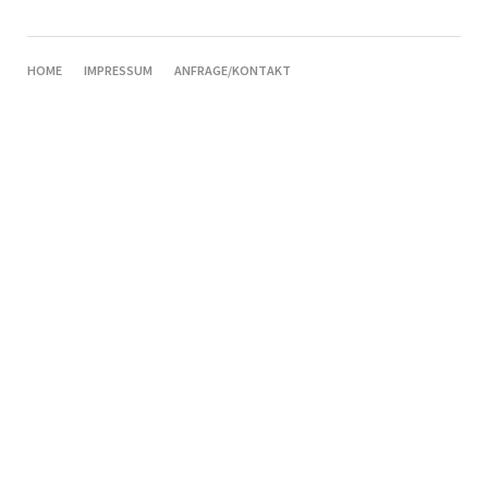
NAVIGATION
HOME
IMPRESSUM
ANFRAGE/KONTAKT
ÜBERSPRINGEN