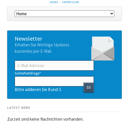
NAVIGATION
HOME
IMPRESSUM
ÜBERSPRINGEN
Navigation
überspringen
Newsletter
Erhalten Sie Wichtige Updates
kostenlos per E-Mail.
E-
Mail-
Adresse
Pflichtfeld
Sicherheitsfrage
*
Bitte addieren Sie 8 und 3.
LATEST NEWS
Zurzeit sind keine Nachrichten vorhanden.