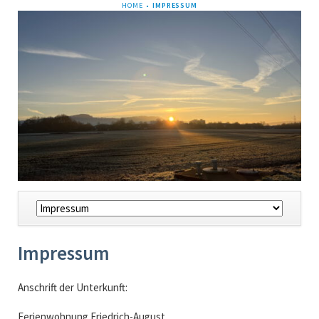
NAVIGATION
HOME
IMPRESSUM
ÜBERSPRINGEN
Navigation
überspringen
Impressum
Anschrift der Unterkunft:
Ferienwohnung Friedrich-August