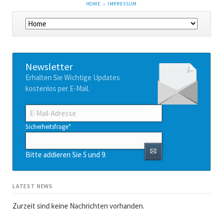
NAVIGATION
HOME
IMPRESSUM
ÜBERSPRINGEN
Navigation
überspringen
Newsletter
Erhalten Sie Wichtige Updates
kostenlos per E-Mail.
E-
Mail-
Adresse
Pflichtfeld
Sicherheitsfrage
*
Bitte addieren Sie 5 und 9.
LATEST NEWS
Zurzeit sind keine Nachrichten vorhanden.