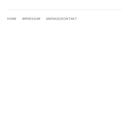
NAVIGATION
HOME
IMPRESSUM
ANFRAGE/KONTAKT
ÜBERSPRINGEN