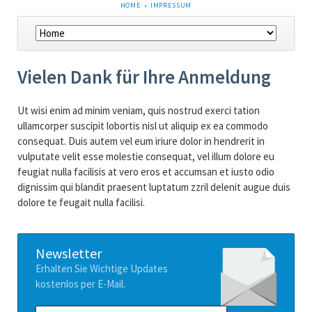
NAVIGATION
HOME
IMPRESSUM
ÜBERSPRINGEN
Navigation
überspringen
Vielen Dank für Ihre Anmeldung
Ut wisi enim ad minim veniam, quis nostrud exerci tation
ullamcorper suscipit lobortis nisl ut aliquip ex ea commodo
consequat. Duis autem vel eum iriure dolor in hendrerit in
vulputate velit esse molestie consequat, vel illum dolore eu
feugiat nulla facilisis at vero eros et accumsan et iusto odio
dignissim qui blandit praesent luptatum zzril delenit augue duis
dolore te feugait nulla facilisi.
Newsletter
Erhalten Sie Wichtige Updates
kostenlos per E-Mail.
E-