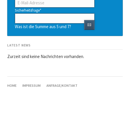
Mail-
Adresse
Pflichtfeld
Sicherheitsfrage
*
Was ist die Summe aus 5 und 7?
LATEST NEWS
Zurzeit sind keine Nachrichten vorhanden.
NAVIGATION
HOME
IMPRESSUM
ANFRAGE/KONTAKT
ÜBERSPRINGEN