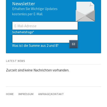
Newsletter
Erhalten Sie Wichtige Updates
kostenlos per E-Mail.
E-
Mail-
Adresse
Pflichtfeld
Sicherheitsfrage
*
Was ist die Summe aus 2 und 8?
LATEST NEWS
Zurzeit sind keine Nachrichten vorhanden.
NAVIGATION
HOME
IMPRESSUM
ANFRAGE/KONTAKT
ÜBERSPRINGEN