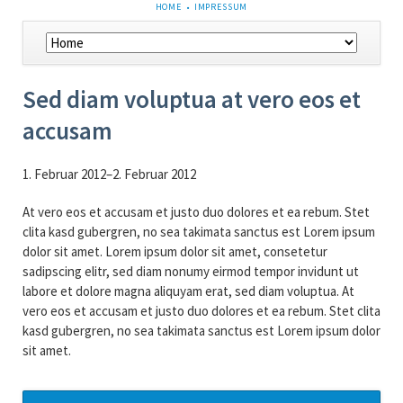
NAVIGATION
HOME
IMPRESSUM
ÜBERSPRINGEN
Navigation
überspringen
Sed diam voluptua at vero eos et
accusam
1. Februar 2012–2. Februar 2012
At vero eos et accusam et justo duo dolores et ea rebum. Stet
clita kasd gubergren, no sea takimata sanctus est Lorem ipsum
dolor sit amet. Lorem ipsum dolor sit amet, consetetur
sadipscing elitr, sed diam nonumy eirmod tempor invidunt ut
labore et dolore magna aliquyam erat, sed diam voluptua. At
vero eos et accusam et justo duo dolores et ea rebum. Stet clita
kasd gubergren, no sea takimata sanctus est Lorem ipsum dolor
sit amet.