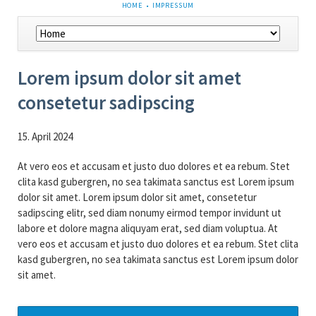
NAVIGATION
HOME
IMPRESSUM
ÜBERSPRINGEN
Navigation
überspringen
Lorem ipsum dolor sit amet
consetetur sadipscing
15. April 2024
At vero eos et accusam et justo duo dolores et ea rebum. Stet
clita kasd gubergren, no sea takimata sanctus est Lorem ipsum
dolor sit amet. Lorem ipsum dolor sit amet, consetetur
sadipscing elitr, sed diam nonumy eirmod tempor invidunt ut
labore et dolore magna aliquyam erat, sed diam voluptua. At
vero eos et accusam et justo duo dolores et ea rebum. Stet clita
kasd gubergren, no sea takimata sanctus est Lorem ipsum dolor
sit amet.