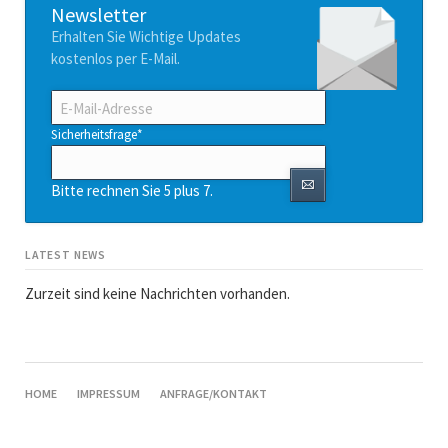
Newsletter
Erhalten Sie Wichtige Updates
kostenlos per E-Mail.
E-
Mail-
Adresse
Pflichtfeld
Sicherheitsfrage
*
Bitte rechnen Sie 5 plus 7.
LATEST NEWS
Zurzeit sind keine Nachrichten vorhanden.
NAVIGATION
HOME
IMPRESSUM
ANFRAGE/KONTAKT
ÜBERSPRINGEN