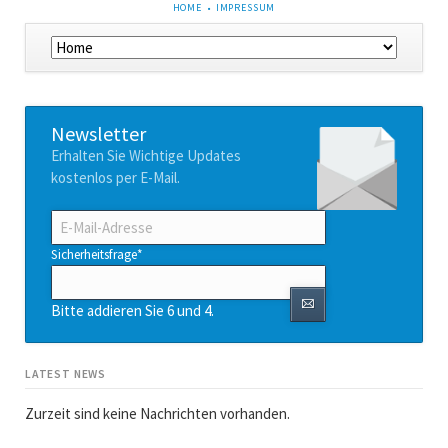
NAVIGATION
HOME
IMPRESSUM
ÜBERSPRINGEN
Navigation
überspringen
Newsletter
Erhalten Sie Wichtige Updates
kostenlos per E-Mail.
E-
Mail-
Adresse
Pflichtfeld
Sicherheitsfrage
*
Bitte addieren Sie 6 und 4.
LATEST NEWS
Zurzeit sind keine Nachrichten vorhanden.