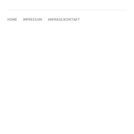
NAVIGATION
HOME
IMPRESSUM
ANFRAGE/KONTAKT
ÜBERSPRINGEN